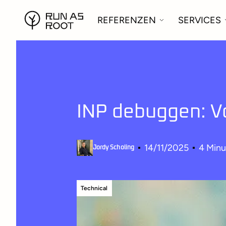
REFERENZEN
SERVICES
INP debuggen: V
14/11/2025
4
Minu
Jordy Scholing
Technical