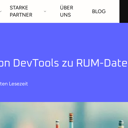
STARKE
ÜBER
BLOG
PARTNER
UNS
on DevTools zu RUM-Dat
ten Lesezeit