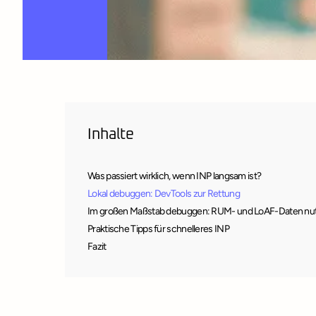
Inhalte
Was passiert wirklich, wenn INP langsam ist?
Lokal debuggen: DevTools zur Rettung
Im großen Maßstab debuggen: RUM- und LoAF-Daten nu
Praktische Tipps für schnelleres INP
Fazit