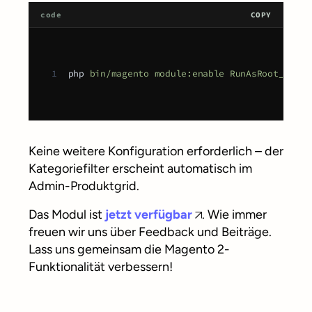
code
COPY
1
php 
bin/magento
module:enable
RunAsRoot_Produ
Keine weitere Konfiguration erforderlich – der
Kategoriefilter erscheint automatisch im
Admin-Produktgrid.
Das Modul ist
jetzt verfügbar
. Wie immer
freuen wir uns über Feedback und Beiträge.
Lass uns gemeinsam die Magento 2-
Funktionalität verbessern!